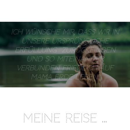
Ich wünsche mir, dass wir in
unsere ursprüngliche
ERFÜLLUNG zurückfinden
und so miteinander
verbunden
friedlich auf
Mama Erde
leben!
Meine Reise ...