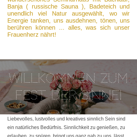
Banja ( russische Sauna ), Badeteich und
unendlich viel Natur ausgewählt, wo wir
Energie tanken, uns ausdehnen, tönen, uns
berühren können ...
alles, was sich unser
Frauenherz nährt!
Willkommen zum
Fest der Sinne!
Liebevolles, lustvolles und kreatives sinnlich Sein sind
ein natürliches Bedürfnis. Sinnlichkeit zu genießen, zu
erlauben, zu spüren, bringt uns ganz nah zu uns, lässt