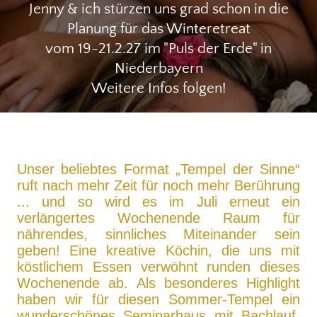
Jenny & ich stürzen uns grad schon in die
Planung für das Winteretreat
vom 19-21.2.27 im "Puls der Erde" in
Niederbayern
Weitere Infos folgen!
Unser beliebtes Format „Tempel der Sinne“
ruft nach mehr Zeit für noch mehr Berührung
... und so wird es im Juli erneut ein
verlängertes Wochenende Raum für
nährendes, sinnliches Miteinander sein
geben!
Eine kreative Köchin, die uns mit
köstlichem Essen verwöhnt runden dieses
Wochenende ab. Als besonderes Highlight
haben wir für diesen Sommer-Tempel ein
wunderschönes Seminarhaus mit Bachlauf,